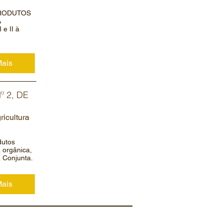
 PRODUTOS
A
e II à
Mais
 2, DE
ricultura
dutos
a orgânica,
 Conjunta.
Mais