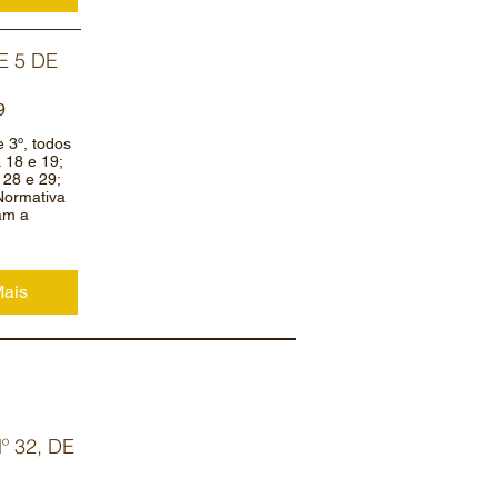
E 5 DE
9
 e 3º, todos
s. 18 e 19;
, 28 e 29;
 Normativa
am a
Mais
 32, DE