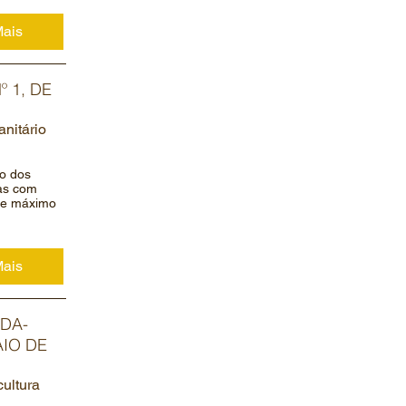
Mais
 1, DE
anitário
ro dos
ras com
ite máximo
Mais
DA-
AIO DE
cultura