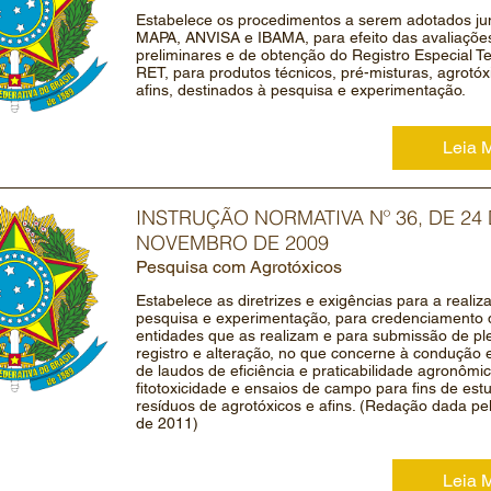
Estabelece os procedimentos a serem adotados ju
MAPA, ANVISA e IBAMA, para efeito das avaliaçõe
preliminares e de obtenção do Registro Especial T
RET, para produtos técnicos, pré-misturas, agrotóx
afins, destinados à pesquisa e experimentação.
Leia 
INSTRUÇÃO NORMATIVA Nº 36, DE 24
NOVEMBRO DE 2009
Pesquisa com Agrotóxicos
Estabelece as diretrizes e exigências para a realiz
pesquisa e experimentação, para credenciamento 
entidades que as realizam e para submissão de ple
registro e alteração, no que concerne à condução
de laudos de eficiência e praticabilidade agronômi
fitotoxicidade e ensaios de campo para fins de est
resíduos de agrotóxicos e afins. (Redação dada pel
de 2011)
Leia 