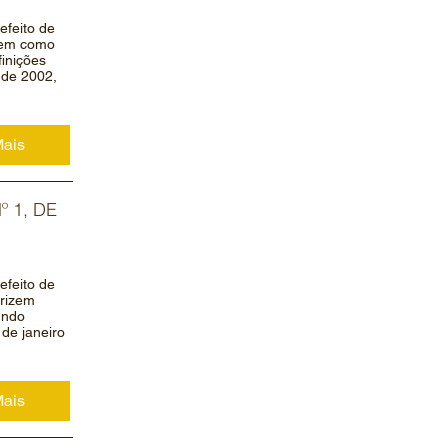
efeito de
izem como
finições
 de 2002,
Mais
 1, DE
efeito de
erizem
undo
 de janeiro
Mais