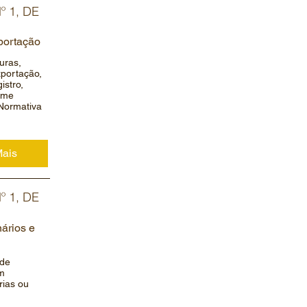
 1, DE
portação
uras,
xportação,
istro,
rme
 Normativa
Mais
 1, DE
ários e
 de
em
rias ou