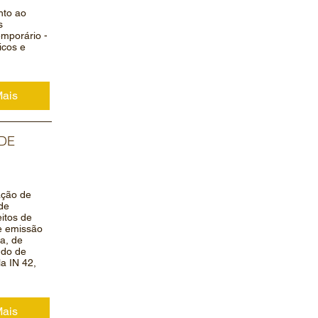
nto ao
s
emporário -
icos e
Mais
 DE
ação de
de
itos de
 e emissão
ca, de
udo de
a IN 42,
Mais